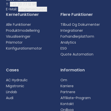
T:
+45 20 77 12 96
E-Mail:
info@mercura.io
Kernefunktioner
Flere Funktioner
Alle Funktioner
Tilbud Og Dokumenter
Produktmodellering
Integrationer
Visualiseringer
Forhandlerplatform
Prismotor
Analytics
Konfigurationsmotor
ESG
Quote Automation
Vælg sprog
Cases
Information
Vælg dit foretrukne sprog for en mere personlig
AC Hydraulic
Om
oplevelse.
Migatronic
Karriere
Lindab
Partnere
English
Audi
Affiliate-Program
EN
Kontakt
Ordbog