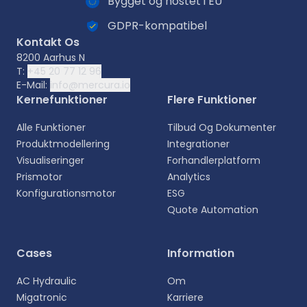
Bygget og hostet i EU
GDPR-kompatibel
Kontakt Os
8200 Aarhus N
T:
+45 20 77 12 96
E-Mail:
info@mercura.io
Kernefunktioner
Flere Funktioner
Alle Funktioner
Tilbud Og Dokumenter
Produktmodellering
Integrationer
Visualiseringer
Forhandlerplatform
Prismotor
Analytics
Konfigurationsmotor
ESG
Quote Automation
Cases
Information
AC Hydraulic
Om
Migatronic
Karriere