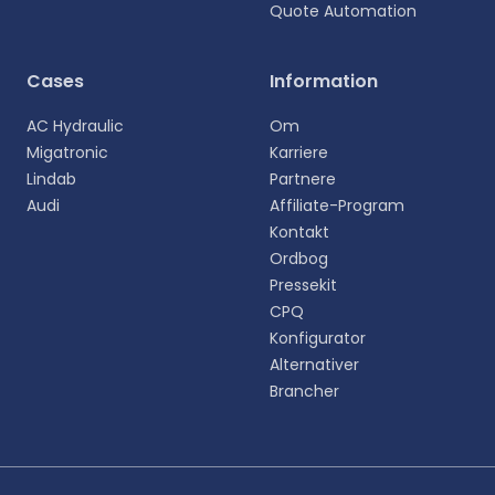
Quote Automation
Vælg sprog
Cases
Information
Vælg dit foretrukne sprog for en mere personlig
AC Hydraulic
Om
oplevelse.
Migatronic
Karriere
Lindab
Partnere
English
Audi
Affiliate-Program
EN
Kontakt
Ordbog
Deutsch
DE
Pressekit
CPQ
Español
Konfigurator
ES
Alternativer
Brancher
Dansk
DA
Svenska
SV