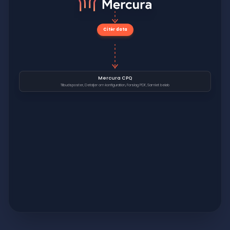
Citér data
Mercura CPQ
Tilbudsposter, Detaljer om konfiguration, Forslag PDF, Samlet beløb