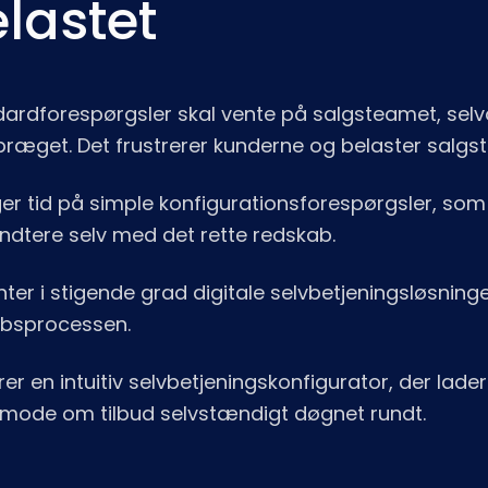
lastet
ardforespørgsler skal vente på salgsteamet, sel
epræget. Det frustrerer kunderne og belaster salgs
r tid på simple konfigurationsforespørgsler, so
dtere selv med det rette redskab.
ter i stigende grad digitale selvbetjeningsløsning
øbsprocessen.
er en intuitiv selvbetjeningskonfigurator, der lade
nmode om tilbud selvstændigt døgnet rundt.