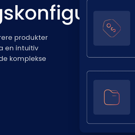
gskonfigurator
rere produkter
 en intuitiv
l de komplekse