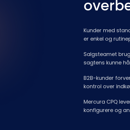
overbe
Kunder med stand
er enkel og rutin
Salgsteamet bruge
sagtens kunne hån
B2B-kunder forven
kontrol over indk
Mercura CPQ lever
konfigurere og a