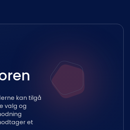
toren
erne kan tilgå
e valg og
nmodning
modtager et