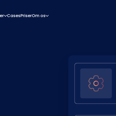
er
Cases
Priser
Om os
Om
Karriere
urationsmotor
Tilbud Og Dokumente
tor
Integrationer
Kontakt
Partnere