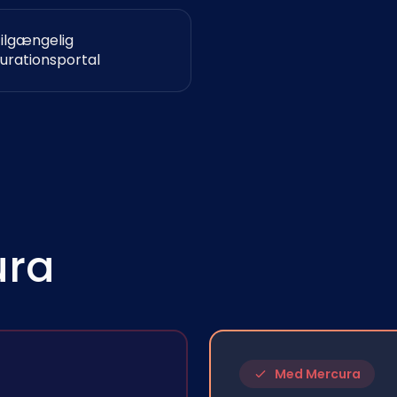
tilgængelig
gurationsportal
ura
Med Mercura