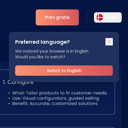
Prøv gratis
Dansk
Vælg sprog
Preferred language?
Vælg dit foretrukne sprog for en mere
r
Analytics
personlig oplevelse.
We noticed your browser is in English.
Would you like to switch?
ESG
English
Deutsch
EN
DE
Switch to English
Español
Dansk
ES
DA
Svenska
Italiano
SV
IT
Français
日本語
FR
JA