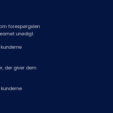
vom forespørgslen
teamet unødigt.
m kunderne
er, der giver dem
r kunderne