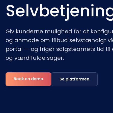
Selvbetjenin
Giv kunderne mulighed for at konfigu
og anmode om tilbud selvstændigt via
portal — og frigør salgsteamets tid ti
og værdifulde sager.
Book en demo
Se platformen