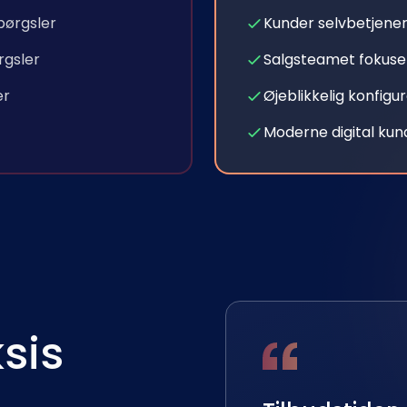
pørgsler
Kunder selvbetjene
rgsler
Salgsteamet fokuse
er
Øjeblikkelig konfig
Moderne digital ku
sis