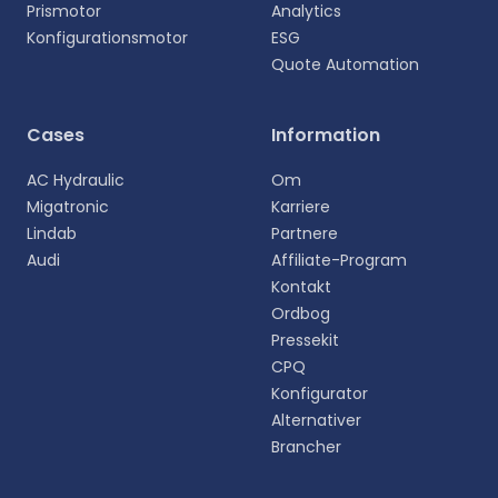
Prismotor
Analytics
Konfigurationsmotor
ESG
Quote Automation
Vælg sprog
Cases
Information
Vælg dit foretrukne sprog for en mere personlig
AC Hydraulic
Om
oplevelse.
Migatronic
Karriere
Lindab
Partnere
English
Audi
Affiliate-Program
EN
Kontakt
Ordbog
Deutsch
DE
Pressekit
CPQ
Español
Konfigurator
ES
Alternativer
Brancher
Dansk
DA