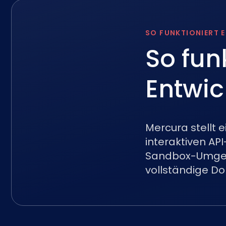
SO FUNKTIONIERT E
So fun
Entwic
Mercura stellt 
interaktiven AP
Sandbox-Umgebu
vollständige D