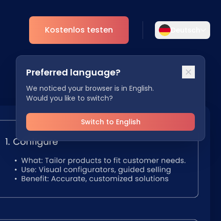
Kostenlos testen
Deutsch
Wählen Sie Ihre Sprache aus
Preferred language?
Wählen Sie Ihre bevorzugte Sprache für
nt
Analytics
eine persönlichere Erfahrung.
We noticed your browser is in English.
Would you like to switch?
ESG
English
Deutsch
EN
DE
Switch to English
Español
Dansk
ES
DA
Svenska
Italiano
SV
IT
Français
日本語
FR
JA