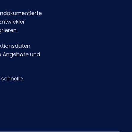
 Undokumentierte
Entwickler
rieren.
ktionsdaten
hte Angebote und
 schnelle,