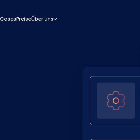
Cases
Preise
Über uns
Über Uns
Karriere
rations-Engine
Angebot Und Dokume
 Engine
Integrationen
Kontakt
Partner