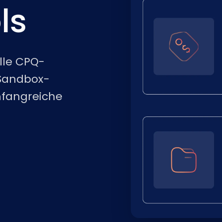
ls
elle CPQ-
, Sandbox-
fangreiche