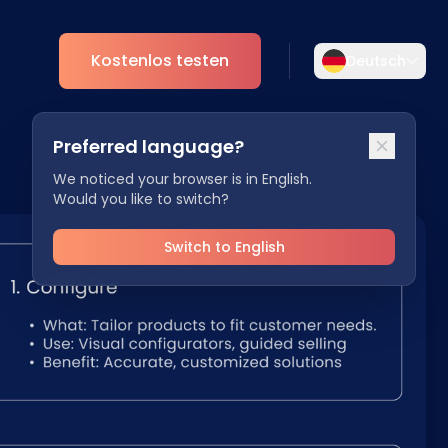
Kostenlos testen
Deutsch
Wählen Sie Ihre Sprache aus
Preferred language?
Wählen Sie Ihre bevorzugte Sprache für
nt
Analytics
eine persönlichere Erfahrung.
We noticed your browser is in English.
Would you like to switch?
ESG
English
Deutsch
EN
DE
Switch to English
Español
Dansk
ES
DA
Svenska
Italiano
SV
IT
Français
日本語
FR
JA