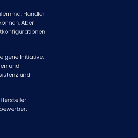
Dilemma: Händler
können. Aber
ktkonfigurationen
igene Initiative:
agen und
sistenz und
Hersteller
bewerber.