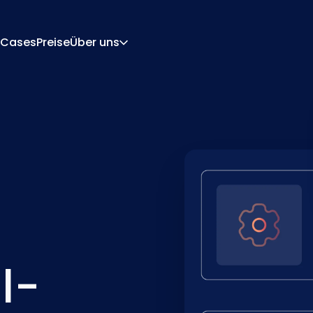
Cases
Preise
Über uns
Über Uns
Karriere
rations-Engine
Angebot Und Dokume
 Engine
Integrationen
Kontakt
Partner
l-