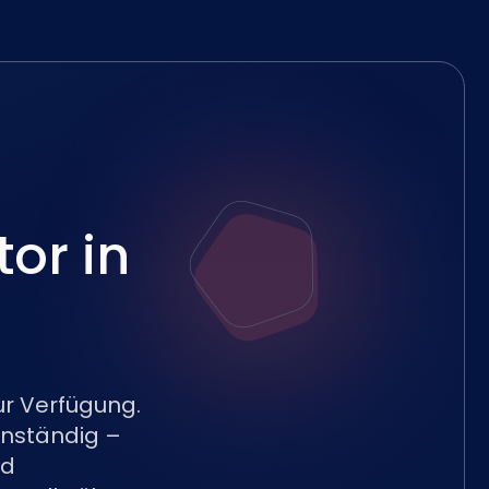
or in
ur Verfügung.
enständig –
nd