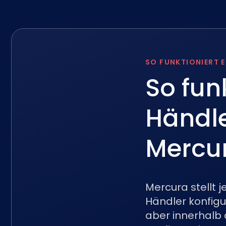
SO FUNKTIONIERT E
So fun
Händle
Mercu
Mercura stellt 
Händler konfigu
aber innerhalb 