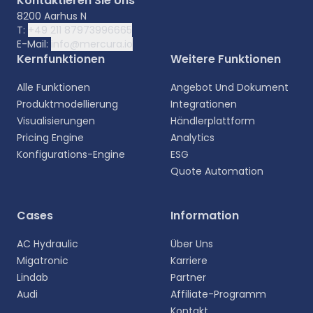
Kontaktieren Sie Uns
8200 Aarhus N
T:
+49 211 87973996665
E-Mail:
info@mercura.io
Kernfunktionen
Weitere Funktionen
Alle Funktionen
Angebot Und Dokument
Produktmodellierung
Integrationen
Visualisierungen
Händlerplattform
Pricing Engine
Analytics
Konfigurations-Engine
ESG
Quote Automation
Cases
Information
AC Hydraulic
Über Uns
Migatronic
Karriere
Lindab
Partner
Audi
Affiliate-Programm
Kontakt