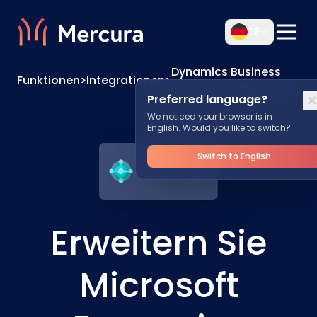
DE
Dynamics Business
Funktionen
>
Integrationen
>
Central Konfigurator
Preferred language?
We noticed your browser is in
English. Would you like to switch?
Switch to English
Erweitern Sie
Microsoft