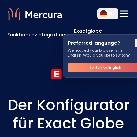
DE
Exactglobe
Funktionen
>
Integrationen
>
Konfigurator
Preferred language?
We noticed your browser is in
English. Would you like to switch?
Switch to English
Der Konfigurator
für Exact Globe