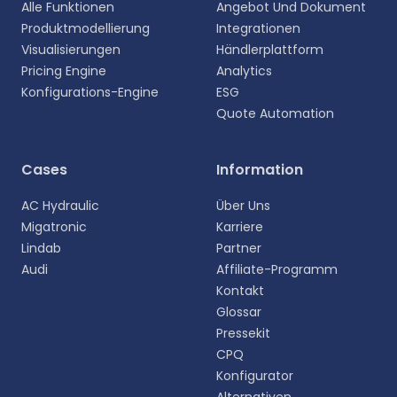
Alle Funktionen
Angebot Und Dokument
Produktmodellierung
Integrationen
Visualisierungen
Händlerplattform
Pricing Engine
Analytics
Konfigurations-Engine
ESG
Quote Automation
Wählen Sie Ihre Sprache aus
Cases
Information
Wählen Sie Ihre bevorzugte Sprache für eine
AC Hydraulic
Über Uns
persönlichere Erfahrung.
Migatronic
Karriere
Lindab
Partner
English
Audi
Affiliate-Programm
EN
Kontakt
Glossar
Deutsch
DE
Pressekit
CPQ
Español
Konfigurator
ES