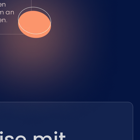
en
em an
en.
ise mit