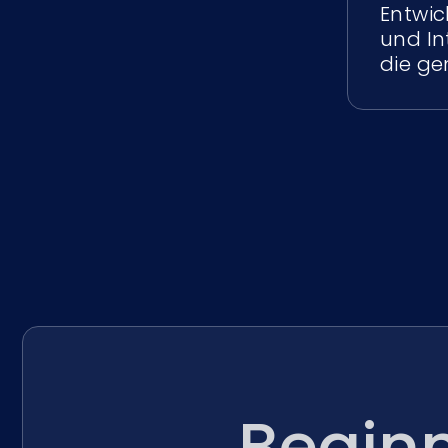
Entwi
und In
die ge
Beginn