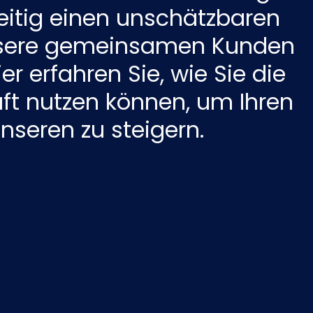
eitig einen unschätzbaren
Nederlands
NL
nsere gemeinsamen Kunden
ier erfahren Sie, wie Sie die
ft nutzen können, um Ihren
unseren zu steigern.