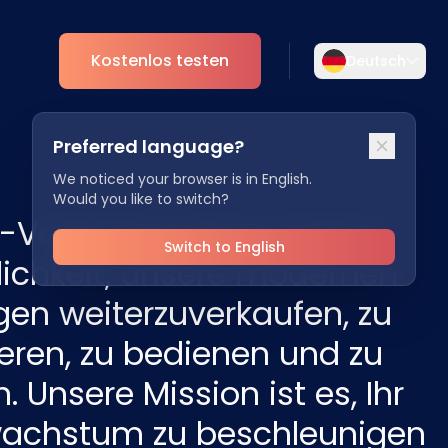
Kostenlos testen
Deutsch
Wählen Sie Ihre Sprache aus
Preferred language?
Wählen Sie Ihre bevorzugte Sprache für
nt
Analytics
eine persönlichere Erfahrung.
We noticed your browser is in English.
Would you like to switch?
ESG
-Vertriebspartner haben
English
Deutsch
EN
DE
Switch to English
lichkeit, unsere modernen
Español
Dansk
en weiterzuverkaufen, zu
ES
DA
ren, zu bedienen und zu
Svenska
Italiano
SV
IT
. Unsere Mission ist es, Ihr
Français
日本語
achstum zu beschleunigen
FR
JA