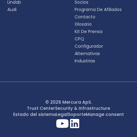
Lindab
Socios
English
Audi
Programa De Afiliados
EN
Contacto
Glosario
Deutsch
DE
Kit De Prensa
CPQ
Español
Configurador
ES
Alternativas
Industrias
Dansk
DA
Svenska
SV
Italiano
© 2026 Mercura ApS.
IT
Trust Center
Security & Infrastructure
Estado del sistema
Legal
Soporte
Manage consent
Français
FR
日本語