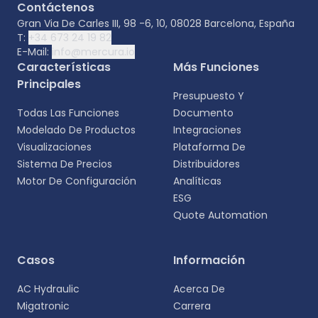
Contáctenos
Gran Via De Carles III, 98 -6, 10, 08028 Barcelona, España
T:
+34 673 24 19 82
E-Mail:
info@mercura.io
Características
Más Funciones
Principales
Presupuesto Y
Todas Las Funciones
Documento
Modelado De Productos
Integraciones
Visualizaciones
Plataforma De
Sistema De Precios
Distribuidores
Motor De Configuración
Analíticas
ESG
Quote Automation
Selecciona tu idioma
Casos
Información
Elige tu idioma preferido para una experiencia
AC Hydraulic
Acerca De
más personalizada.
Migatronic
Carrera