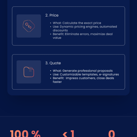
100 %
< 1
0