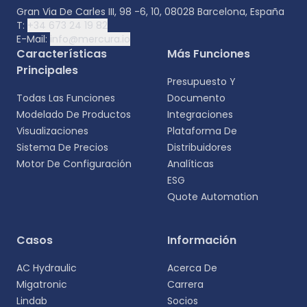
Gran Via De Carles III, 98 -6, 10, 08028 Barcelona, España
T:
+34 673 24 19 82
E-Mail:
info@mercura.io
Características
Más Funciones
Principales
Presupuesto Y
Todas Las Funciones
Documento
Modelado De Productos
Integraciones
Visualizaciones
Plataforma De
Sistema De Precios
Distribuidores
Motor De Configuración
Analíticas
ESG
Quote Automation
Casos
Información
AC Hydraulic
Acerca De
Migatronic
Carrera
Lindab
Socios