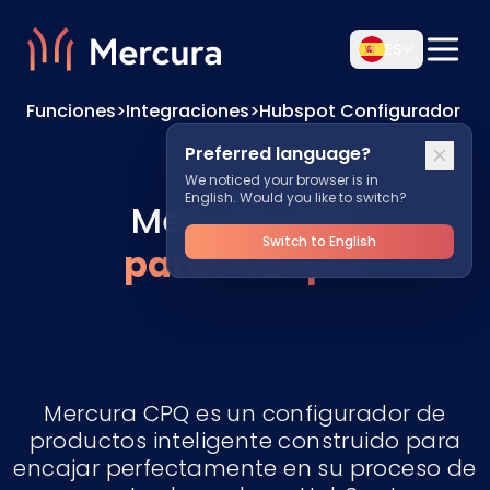
ES
Funciones
>
Integraciones
>
Hubspot Configurador
Preferred language?
We noticed your browser is in
English. Would you like to switch?
Mercura CPQ
Switch to English
paraHubSpot
Mercura CPQ es un configurador de
productos inteligente construido para
encajar perfectamente en su proceso de