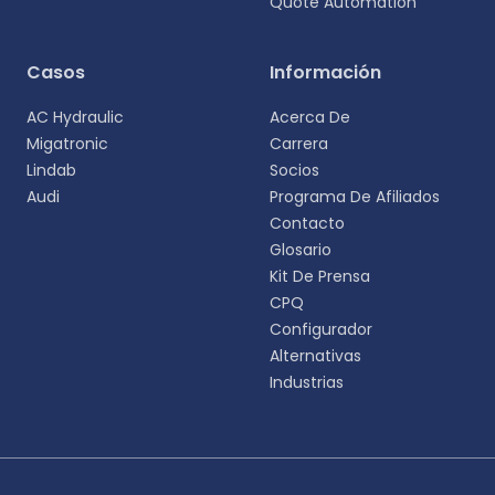
Quote Automation
Selecciona tu idioma
Casos
Información
Elige tu idioma preferido para una experiencia
AC Hydraulic
Acerca De
más personalizada.
Migatronic
Carrera
Lindab
Socios
English
Audi
Programa De Afiliados
EN
Contacto
Glosario
Deutsch
DE
Kit De Prensa
CPQ
Español
Configurador
ES
Alternativas
Industrias
Dansk
DA
Svenska
SV