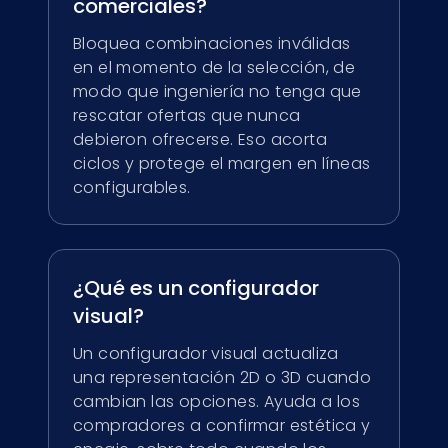
English
comerciales?
EN
Bloquea combinaciones inválidas
Deutsch
en el momento de la selección, de
DE
modo que ingeniería no tenga que
rescatar ofertas que nunca
Español
debieron ofrecerse. Eso acorta
ES
ciclos y protege el margen en líneas
Dansk
configurables.
DA
Svenska
SV
¿Qué es un configurador
Italiano
visual?
IT
Un configurador visual actualiza
Français
una representación 2D o 3D cuando
FR
cambian las opciones. Ayuda a los
日本語
compradores a confirmar estética y
JA