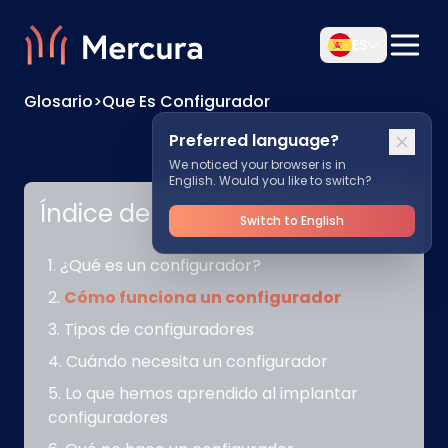
ES
Glosario
>
Que Es Configurador
Preferred language?
We noticed your browser is in
English. Would you like to switch?
Índice de contenidos
Switch to English
¿Qué es un configurador?
Cómo funciona un configurador
Tipos de configuradores
Cuándo necesita un configurador
Lo que hemos aprendido al implantar
configuradores