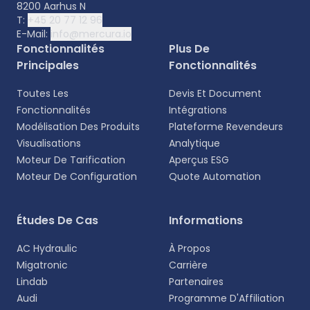
8200 Aarhus N
T:
+45 20 77 12 96
E-Mail:
info@mercura.io
Fonctionnalités
Plus De
Principales
Fonctionnalités
Toutes Les
Devis Et Document
Fonctionnalités
Intégrations
Modélisation Des Produits
Plateforme Revendeurs
Visualisations
Analytique
Moteur De Tarification
Aperçus ESG
Moteur De Configuration
Quote Automation
Sélectionnez votre langue
Études De Cas
Informations
Choisissez votre langue préférée pour une
AC Hydraulic
À Propos
expérience plus personnalisée.
Migatronic
Carrière
Lindab
Partenaires
English
Audi
Programme D'Affiliation
EN