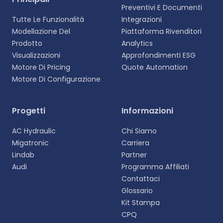
Preventivi E Documenti
Tutte Le Funzionalità
Integrazioni
Modellazione Del
Piattaforma Rivenditori
Prodotto
Analytics
Visualizzazioni
Approfondimenti ESG
Motore Di Pricing
Quote Automation
Motore Di Configurazione
Selezionare la lingua
Progetti
Informazioni
Scegliete la vostra lingua preferita per
AC Hydraulic
Chi Siamo
un'esperienza più personalizzata.
Migatronic
Carriera
Lindab
Partner
English
Audi
Programma Affiliati
EN
Contattaci
Glossario
Deutsch
DE
Kit Stampa
CPQ