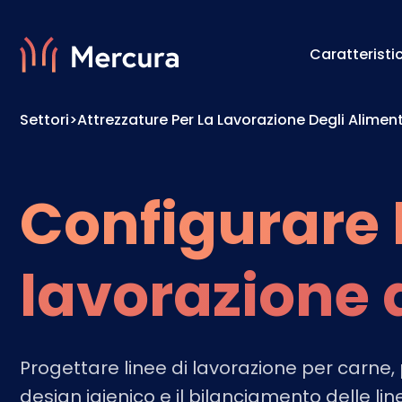
Caratteristi
Settori
>
Attrezzature Per La Lavorazione Degli Aliment
Visualizzazioni
Motore 
Modellazione Del Prodotto
Motore 
Configurare l
lavorazione 
Progettare linee di lavorazione per carne, p
design igienico e il bilanciamento delle lin