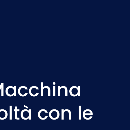
Nederlands
NL
 Macchina
oltà con le