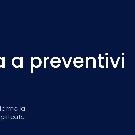
a a preventivi
forma la
lificato.