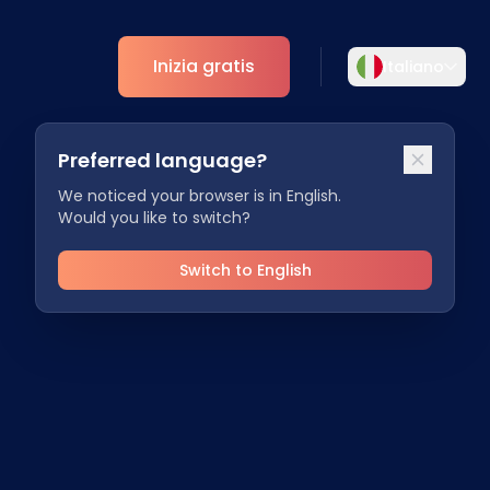
Inizia gratis
Italiano
Selezionare la lingua
Preferred language?
Scegliete la vostra lingua preferita per
ti
Analytics
un'esperienza più personalizzata.
We noticed your browser is in English.
Would you like to switch?
Approfondimenti ESG
English
Deutsch
EN
DE
Switch to English
Español
Dansk
ES
DA
Svenska
Italiano
SV
IT
Français
日本語
FR
JA