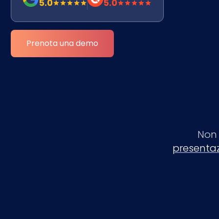
5.0
5.0
Prenota una demo
Non 
presentaz