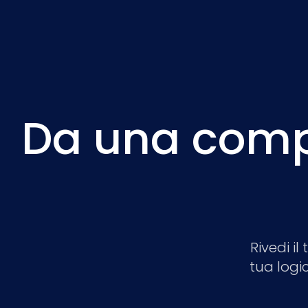
Da una comple
Rivedi i
tua logi