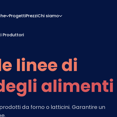
che
Progetti
Prezzi
Chi siamo
i Produttori
Chi Siamo
Carriera
Di Configurazione
Preventivi E Documen
Di Pricing
Integrazioni
e linee di
Contattaci
Partner
degli alimenti
rodotti da forno o latticini. Garantire un
ee.