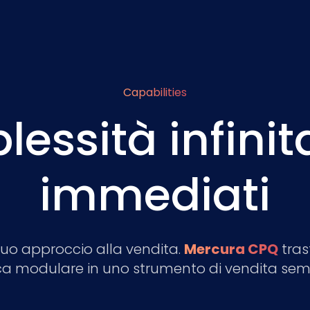
Capabilities
ssità infinit
immediati
l tuo approccio alla vendita.
Mercura CPQ
tras
ca modulare in uno strumento di vendita semp