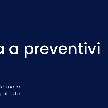
a a preventivi
forma la
lificato.