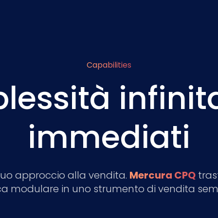
Capabilities
ssità infinit
immediati
l tuo approccio alla vendita.
Mercura CPQ
tras
ca modulare in uno strumento di vendita semp