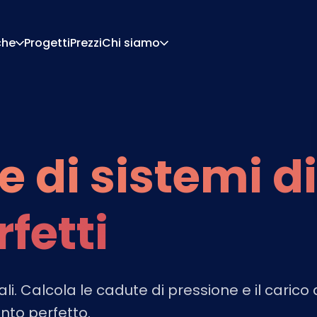
che
Progetti
Prezzi
Chi siamo
Chi Siamo
Carriera
Di Configurazione
Preventivi E Documen
Di Pricing
Integrazioni
 di sistemi di
Contattaci
Partner
rfetti
ali. Calcola le cadute di pressione e il carico 
to perfetto.