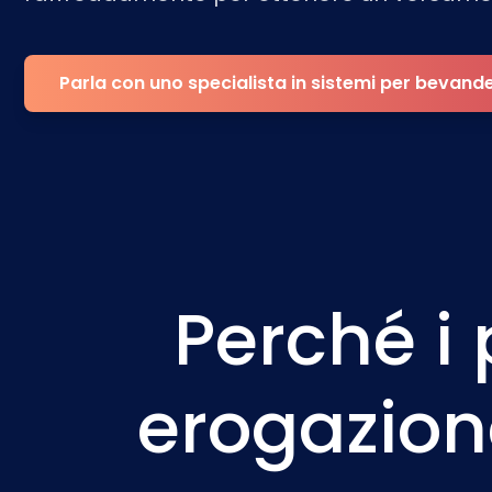
Parla con uno specialista in sistemi per bevand
Perché i 
erogazione