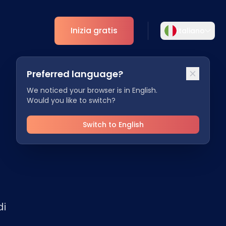
Inizia gratis
Italiano
Selezionare la lingua
Preferred language?
Scegliete la vostra lingua preferita per
ti
Analytics
un'esperienza più personalizzata.
We noticed your browser is in English.
Would you like to switch?
Approfondimenti ESG
English
Deutsch
EN
DE
Switch to English
Español
Dansk
ES
DA
Svenska
Italiano
SV
IT
di
Français
日本語
FR
JA