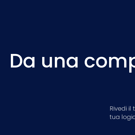
Da una comple
Rivedi i
tua logi