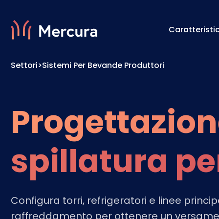
Caratteristi
Settori
>
Sistemi Per Bevande Produttori
Visualizzazioni
Motore 
Modellazione Del Prodotto
Motore 
Progettazione
spillatura pe
Configura torri, refrigeratori e linee princip
raffreddamento per ottenere un versamen