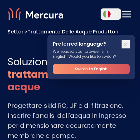
IT
Settori
>
Trattamento Delle Acque Produttori
Preferred language?
We noticed your browser is in
English. Would you like to switch?
Soluzioni
per il
Switch to English
trattamento delle
acque
Progettare skid RO, UF e di filtrazione.
Inserire l'analisi dell'acqua in ingresso
per dimensionare accuratamente
membrane e pompe.