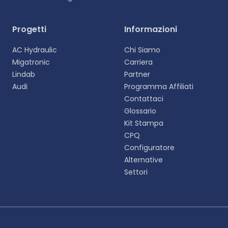
Selezionare la lingua
Progetti
Informazioni
Scegliete la vostra lingua preferita per
AC Hydraulic
Chi Siamo
un'esperienza più personalizzata.
Migatronic
Carriera
Lindab
Partner
English
Audi
Programma Affiliati
EN
Contattaci
Glossario
Deutsch
DE
Kit Stampa
CPQ
Español
Configuratore
ES
Alternative
Settori
Dansk
DA
Svenska
SV