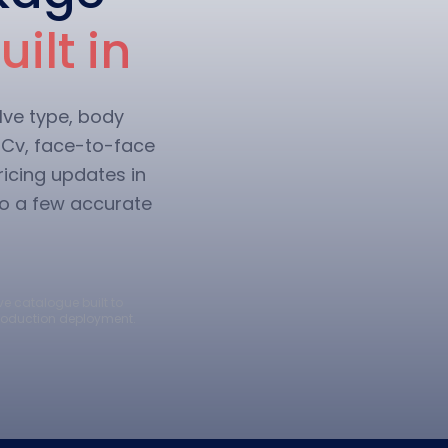
ilt in
lve type, body
s Cv, face-to-face
ricing updates in
to a few accurate
ve catalogue built to
production deployment.