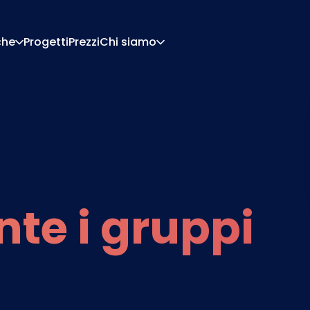
che
Progetti
Prezzi
Chi siamo
Chi Siamo
Carriera
Di Configurazione
Preventivi E Documen
Di Pricing
Integrazioni
Contattaci
Partner
te i gruppi