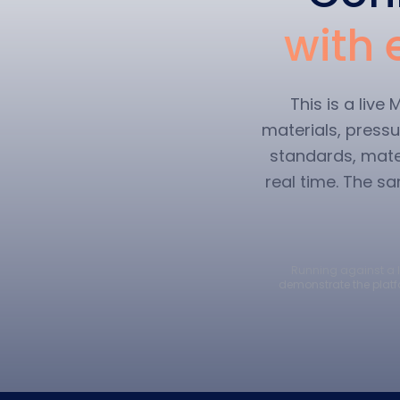
with 
This is a liv
materials, pressu
standards, mater
real time. The s
Running against a li
demonstrate the platf