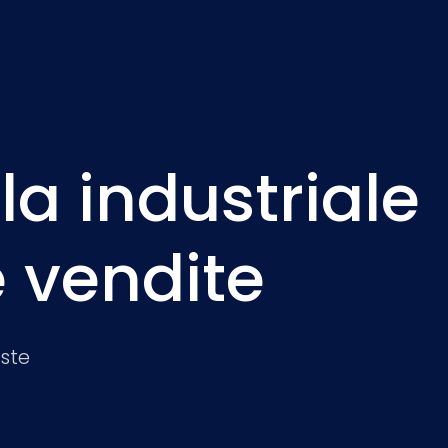
la industriale
e vendite
este