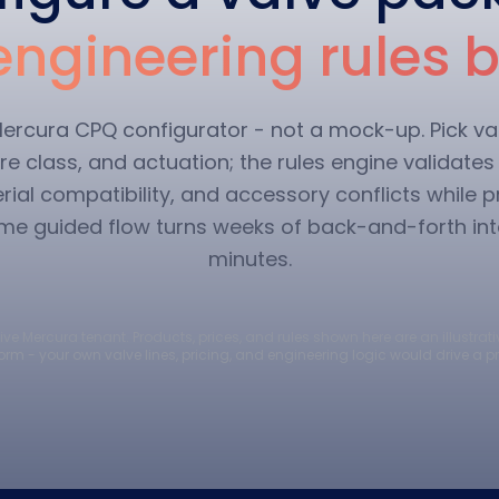
engineering rules bu
e Mercura CPQ configurator - not a mock-up. Pick va
re class, and actuation; the rules engine validate
ial compatibility, and accessory conflicts while p
ame guided flow turns weeks of back-and-forth in
minutes.
ve Mercura tenant. Products, prices, and rules shown here are an illustrati
orm - your own valve lines, pricing, and engineering logic would drive a 