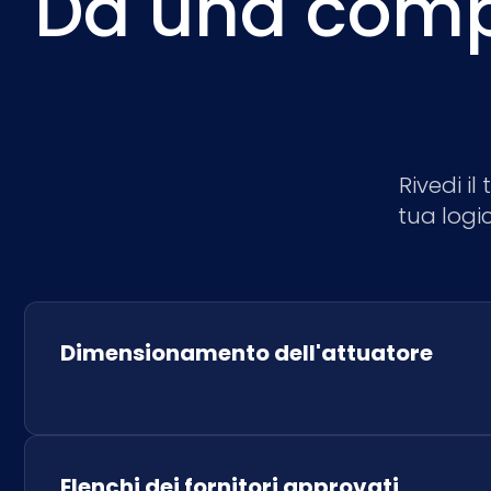
Da una comple
Rivedi i
tua logi
Dimensionamento dell'attuatore
Elenchi dei fornitori approvati