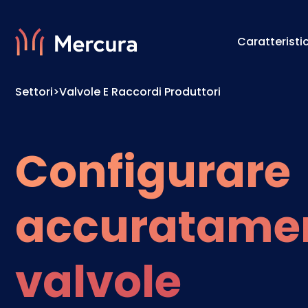
Caratteristi
Settori
>
Valvole E Raccordi Produttori
Visualizzazioni
Motore 
Modellazione Del Prodotto
Motore 
Configurare
accuratamen
valvole