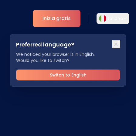
Inizia gratis
Italiano
Selezionare la lingua
Preferred language?
Scegliete la vostra lingua preferita per
ti
Analytics
un'esperienza più personalizzata.
We noticed your browser is in English.
Would you like to switch?
Approfondimenti ESG
English
Deutsch
EN
DE
Switch to English
Español
Dansk
ES
DA
Svenska
Italiano
SV
IT
Français
日本語
FR
JA