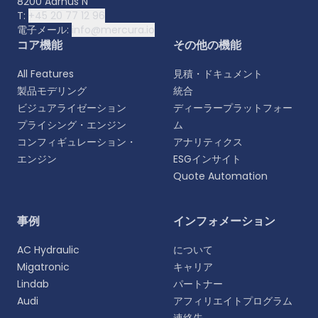
8200 Aarhus N
T:
+45 20 77 12 96
電子メール:
info@mercura.io
コア機能
その他の機能
All Features
見積・ドキュメント
製品モデリング
統合
ビジュアライゼーション
ディーラープラットフォー
プライシング・エンジン
ム
コンフィギュレーション・
アナリティクス
エンジン
ESGインサイト
Quote Automation
言語を選択
事例
インフォメーション
よりパーソナライズされた体験のために、お好みの言
AC Hydraulic
について
語をお選びください。
Migatronic
キャリア
Lindab
パートナー
English
Audi
アフィリエイトプログラム
EN