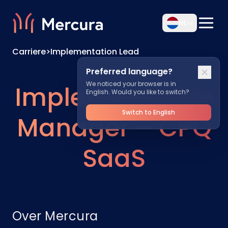
NL
Carriere
>
Implementation Lead
Preferred language?
We noticed your browser is in
Implementation
English. Would you like to switch?
Switch to English
Manager – CPQ
SaaS
Over Mercura