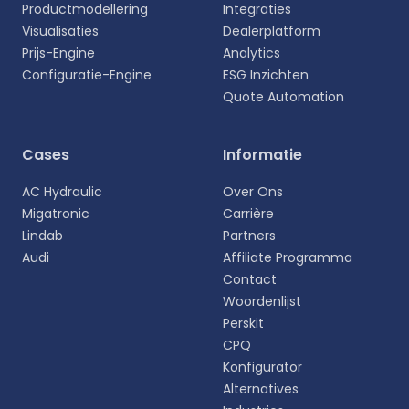
Productmodellering
Integraties
Visualisaties
Dealerplatform
Prijs-Engine
Analytics
Configuratie-Engine
ESG Inzichten
Quote Automation
Selecteer uw taal
Cases
Informatie
Kies uw voorkeurstaal voor een meer
AC Hydraulic
Over Ons
persoonlijke ervaring.
Migatronic
Carrière
Lindab
Partners
English
Audi
Affiliate Programma
EN
Contact
Woordenlijst
Deutsch
DE
Perskit
CPQ
Español
Konfigurator
ES
Alternatives