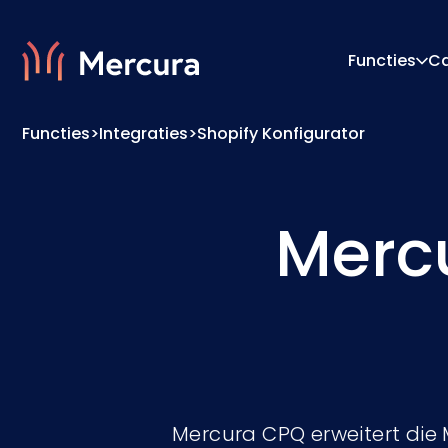
Functies
C
Functies
>
Integraties
>
Shopify Konfigurator
Visualisaties
Configu
Productmodellering
Prijs-E
Merc
Mercura CPQ erweitert die 