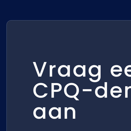
Vraag e
CPQ-de
aan