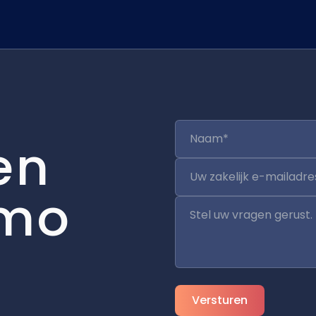
en
mo
Versturen