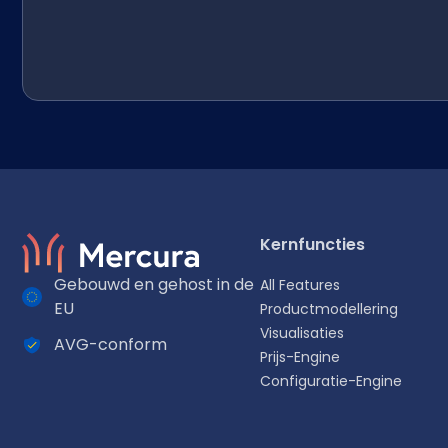
Kernfuncties
Gebouwd en gehost in de
All Features
EU
Productmodellering
Visualisaties
AVG-conform
Selecteer uw taal
Prijs-Engine
Configuratie-Engine
Kies uw voorkeurstaal voor een meer persoonlijke ervaring.
English