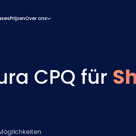
ases
Prijzen
Over ons
Over Ons
Carrière
ratie-Engine
Offerte En Document
ngine
Integraties
ura CPQ für
Sh
Contact
Partners
Möglichkeiten