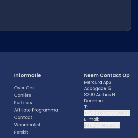
Informatie
Neem Contact Op
Mercura ApS
Over Ons
Aabogade 15
8200 Aarhus N
Carrière
Denmark
Partners
T:
Affiliate Programma
+49 211 87973996665
Contact
E-mail:
Woordenlijst
info@mercura.io
Perskit