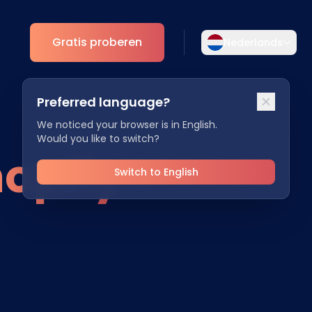
Gratis proberen
Nederlands
Selecteer uw taal
Preferred language?
Kies uw voorkeurstaal voor een meer
Analytics
persoonlijke ervaring.
We noticed your browser is in English.
Would you like to switch?
ESG Inzichten
opify
English
Deutsch
EN
DE
Switch to English
Español
Dansk
ES
DA
Svenska
Italiano
SV
IT
Français
日本語
FR
JA