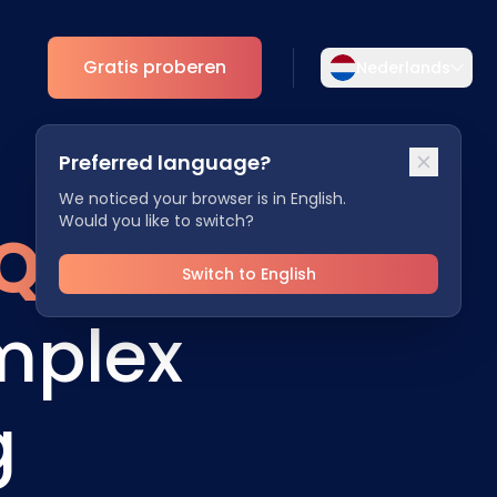
Gratis proberen
Nederlands
Selecteer uw taal
Preferred language?
Kies uw voorkeurstaal voor een meer
Analytics
persoonlijke ervaring.
We noticed your browser is in English.
Would you like to switch?
Q
ESG Inzichten
English
Deutsch
EN
DE
Switch to English
mplex
Español
Dansk
ES
DA
Svenska
Italiano
SV
IT
g
Français
日本語
FR
JA