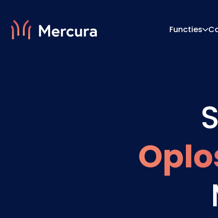
Functies
C
Visualisaties
Configu
S
Productmodellering
Prijs-E
Oplo