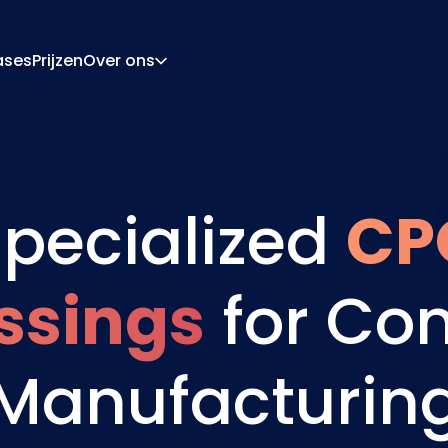
ases
Prijzen
Over ons
Over Ons
Carrière
ratie-Engine
Offerte En Document
pecialized
CP
ngine
Integraties
Contact
Partners
ssings
for Co
Manufacturin