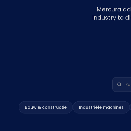
Mercura ada
industry to d
Zoek uw 
Bouw & constructie
Industriële machines