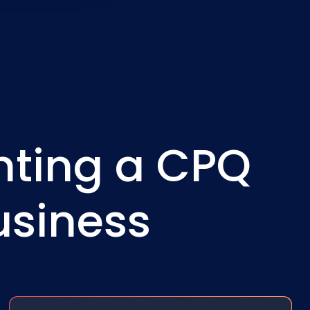
ting a CPQ
usiness