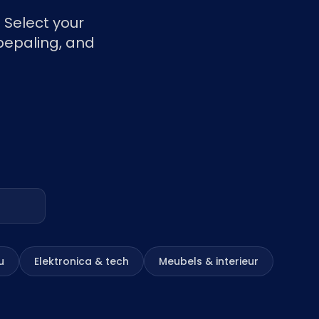
Nederlands
 Select your
NL
sbepaling, and
u
Elektronica & tech
Meubels & interieur