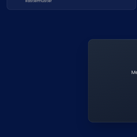
Rastermuster
Me