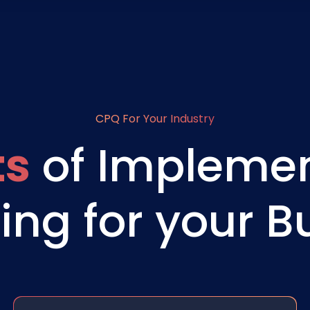
CPQ For Your Industry
ts
of Implemen
ing for your B