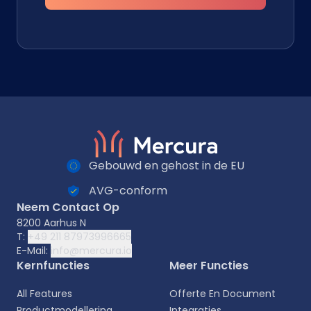
Gebouwd en gehost in de EU
AVG-conform
Neem Contact Op
8200 Aarhus N
T:
+49 211 87973996665
E-Mail:
info@mercura.io
Kernfuncties
Meer Functies
All Features
Offerte En Document
Productmodellering
Integraties