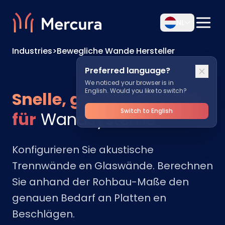
NL
Industries
>
Bewegliche Wande Hersteller
Preferred language?
We noticed your browser is in
English. Would you like to switch?
Snelle, genaue Offertes
Switch to English
für
Wandsysteme
Konfigurieren Sie akustische
Trennwände en Glaswände. Berechnen
Sie anhand der Rohbau-Maße den
genauen Bedarf an Platten en
Beschlägen.