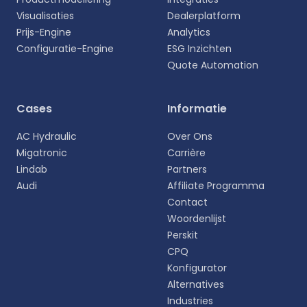
Visualisaties
Dealerplatform
Prijs-Engine
Analytics
Configuratie-Engine
ESG Inzichten
Quote Automation
Selecteer uw taal
Cases
Informatie
Kies uw voorkeurstaal voor een meer
AC Hydraulic
Over Ons
persoonlijke ervaring.
Migatronic
Carrière
Lindab
Partners
English
Audi
Affiliate Programma
EN
Contact
Woordenlijst
Deutsch
DE
Perskit
CPQ
Español
Konfigurator
ES
Alternatives
Industries
Dansk