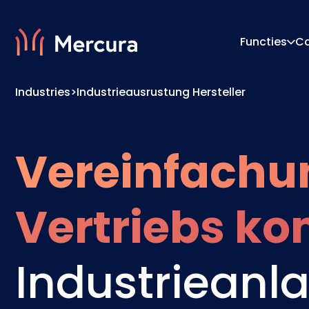
Functies
C
Industries
>
Industrieausrustung Hersteller
Visualisaties
Configu
Productmodellering
Prijs-E
Vereinfachu
Vertriebs ko
Industrieanl