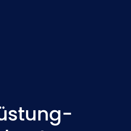
Nederlands
NL
üstung-