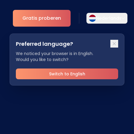
Gratis proberen
Nederlands
Selecteer uw taal
Preferred language?
Kies uw voorkeurstaal voor een meer
Analytics
persoonlijke ervaring.
We noticed your browser is in English.
Would you like to switch?
ESG Inzichten
English
Deutsch
EN
DE
Switch to English
Español
Dansk
ES
DA
Svenska
Italiano
SV
IT
Français
日本語
FR
JA