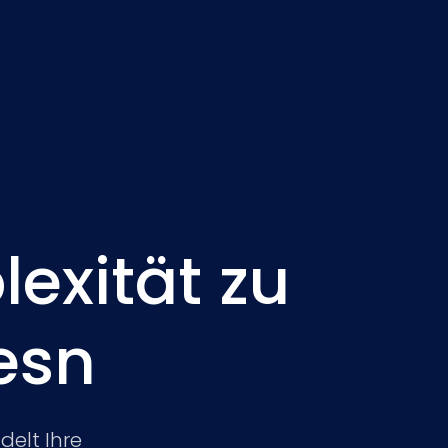
exität zu
esn
elt Ihre