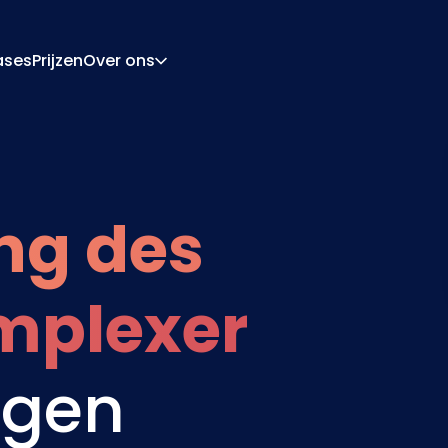
ases
Prijzen
Over ons
Over Ons
Carrière
ratie-Engine
Offerte En Document
ngine
Integraties
ng des
Contact
Partners
mplexer
agen