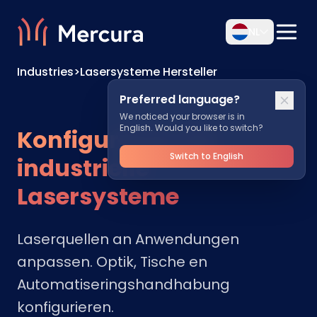
NL
Industries
>
Lasersysteme Hersteller
Preferred language?
We noticed your browser is in
English. Would you like to switch?
Konfigurieren Sie
Switch to English
industrielle
Lasersysteme
Laserquellen an Anwendungen
anpassen. Optik, Tische en
Automatiseringshandhabung
konfigurieren.