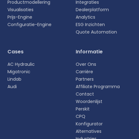
Productmodellering
Integraties
Visualisaties
Dealerplatform
Prijs-Engine
Analytics
Configuratie-Engine
ESG Inzichten
Quote Automation
Selecteer uw taal
Cases
Informatie
Kies uw voorkeurstaal voor een meer
AC Hydraulic
Over Ons
persoonlijke ervaring.
Migatronic
Carrière
Lindab
Partners
English
Audi
Affiliate Programma
EN
Contact
Woordenlijst
Deutsch
DE
Perskit
CPQ
Español
Konfigurator
ES
Alternatives
Industries