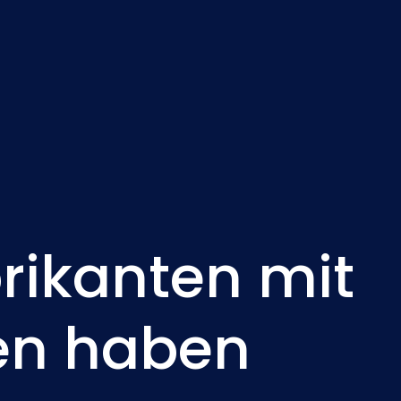
Nederlands
NL
ikanten mit
en haben