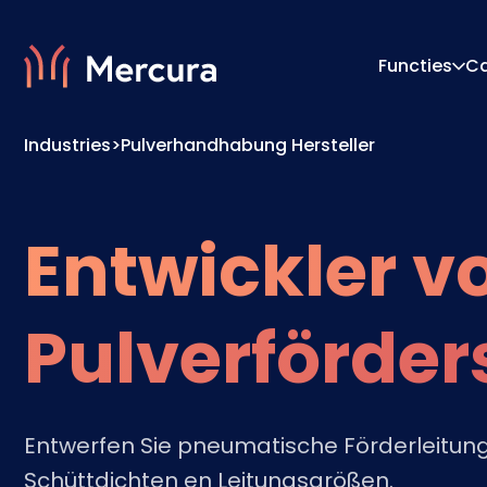
Functies
C
Industries
>
Pulverhandhabung Hersteller
Visualisaties
Configu
Productmodellering
Prijs-E
Entwickler v
Pulverförde
Entwerfen Sie pneumatische Förderleitun
Schüttdichten en Leitungsgrößen.