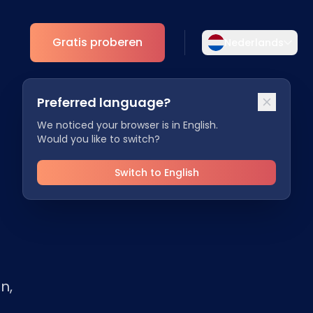
Gratis proberen
Nederlands
Selecteer uw taal
Preferred language?
Kies uw voorkeurstaal voor een meer
Analytics
persoonlijke ervaring.
We noticed your browser is in English.
Would you like to switch?
ESG Inzichten
English
Deutsch
EN
DE
Switch to English
Español
Dansk
ES
DA
Svenska
Italiano
SV
IT
n,
Français
日本語
FR
JA