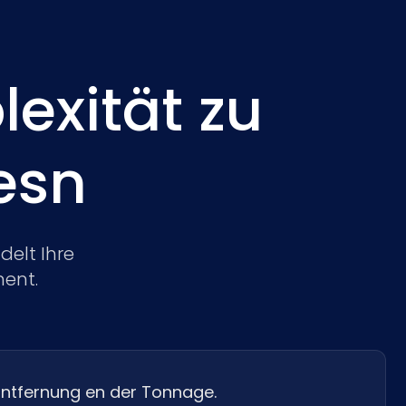
exität zu
esn
elt Ihre
ment.
ntfernung en der Tonnage.