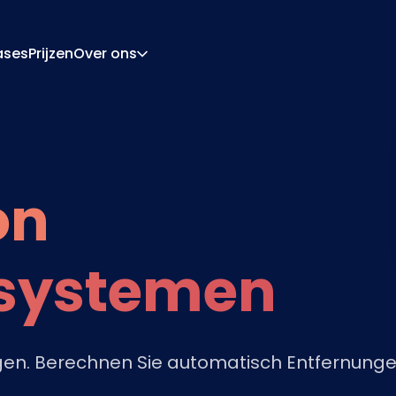
ases
Prijzen
Over ons
Over Ons
Carrière
ratie-Engine
Offerte En Document
ngine
Integraties
on
Contact
Partners
rsystemen
gen. Berechnen Sie automatisch Entfernunge