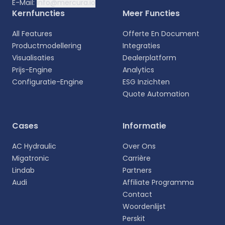
E-Mail:
info@mercura.io
Kernfuncties
Meer Functies
All Features
Offerte En Document
Productmodellering
Integraties
Visualisaties
Dealerplatform
Prijs-Engine
Analytics
Configuratie-Engine
ESG Inzichten
Quote Automation
Selecteer uw taal
Cases
Informatie
Kies uw voorkeurstaal voor een meer
AC Hydraulic
Over Ons
persoonlijke ervaring.
Migatronic
Carrière
Lindab
Partners
English
Audi
Affiliate Programma
EN
Contact
Woordenlijst
Deutsch
DE
Perskit