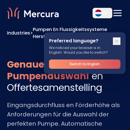
NL
Pumpen En Flussigkeitssysteme
Industries
>
Hersteller
Preferred language?
We noticed your browser is in
English. Would you like to switch?
Genaue
Switch to English
Pumpenauswahl
en
Offertesamenstelling
Eingangsdurchfluss en Förderhöhe als
Anforderungen für die Auswahl der
perfekten Pumpe. Automatische