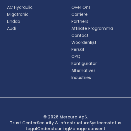
Kies uw voorkeurstaal voor een meer
AC Hydraulic
Over Ons
persoonlijke ervaring.
Migatronic
Carrière
Lindab
Partners
English
Audi
Affiliate Programma
EN
Contact
Woordenlijst
Deutsch
DE
Perskit
CPQ
Español
Konfigurator
ES
Alternatives
Industries
Dansk
DA
Svenska
SV
Italiano
© 2026 Mercura ApS.
IT
Trust Center
Security & Infrastructure
Systeemstatus
Legal
Ondersteuning
Manage consent