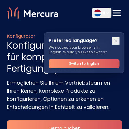
NL
Konfigurator
Preferred language?
Konfigurator-Software
We noticed your browser is in
English. Would you like to switch?
für komplexe
Switch to English
Fertigungsprodukte
Ermöglichen Sie Ihrem Vertriebsteam en
Ihren Kenen, komplexe Produkte zu
konfigurieren, Optionen zu erkenen en
Entscheidungen in Echtzeit zu validieren.
Demo buchen