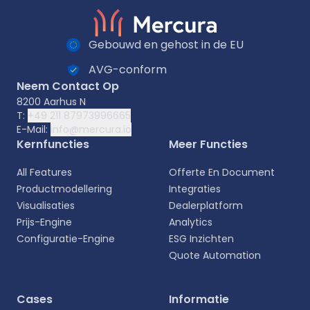
Gebouwd en gehost in de EU
AVG-conform
Neem Contact Op
8200 Aarhus N
T:
+49 211 87973996665
E-Mail:
info@mercura.io
Kernfuncties
Meer Functies
All Features
Offerte En Document
Productmodellering
Integraties
Visualisaties
Dealerplatform
Prijs-Engine
Analytics
Configuratie-Engine
ESG Inzichten
Quote Automation
Selecteer uw taal
Cases
Informatie