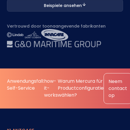
Beispiele ansehen
Vertrouwd door toonaangevende fabrikanten
Anwendungsfall:
how-
Warum Mercura für
Neem
Self-Service
it-
Productconfiguratie
contact
works
wählen?
op