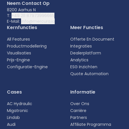
Neem Contact Op
8200 Aarhus N
T:
+49 211 87973996665
E-Mail:
info@mercura.io
Kernfuncties
Meer Functies
All Features
Offerte En Document
Productmodellering
Integraties
Visualisaties
Dealerplatform
Prijs-Engine
Analytics
Configuratie-Engine
ESG Inzichten
Quote Automation
Selecteer uw taal
Cases
Informatie
Kies uw voorkeurstaal voor een meer
AC Hydraulic
Over Ons
persoonlijke ervaring.
Migatronic
Carrière
Lindab
Partners
English
Audi
Affiliate Programma
EN