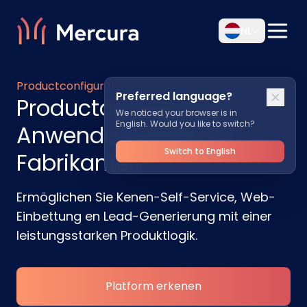
NL
Productconfigurator
Preferred language?
Productconfigurator-
We noticed your browser is in
English. Would you like to switch?
Anwendungsfälle für
Switch to English
Fabrikanten
Ermöglichen Sie Kenen-Self-Service, Web-
Einbettung en Lead-Generierung mit einer
leistungsstarken Produktlogik.
Platform erkenen