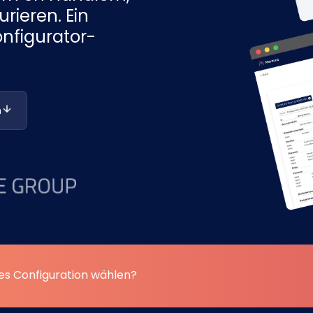
rieren. Ein
onfigurator-
n
es Configuration wählen?