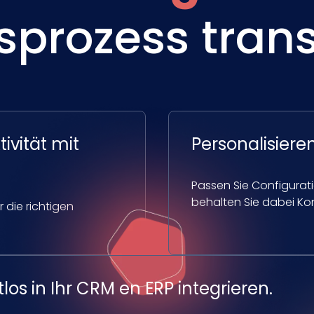
sprozess tran
ivität mit
Personalisiere
Passen Sie Configurati
behalten Sie dabei Ko
r die richtigen
los in Ihr CRM en ERP integrieren.