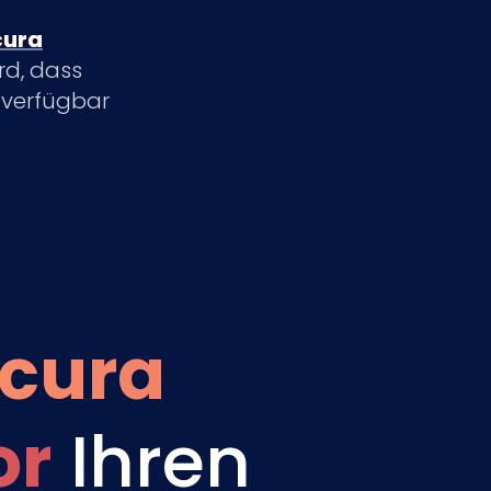
cura
rd, dass
k verfügbar
cura
or
Ihren