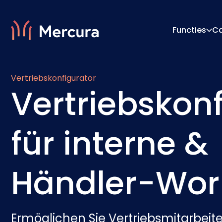
Functies
C
Vertriebskonfigurator
Visualisaties
Configu
Vertriebskonf
Productmodellering
Prijs-E
für interne &
Händler-Wor
Ermöglichen Sie Vertriebsmitarbeit