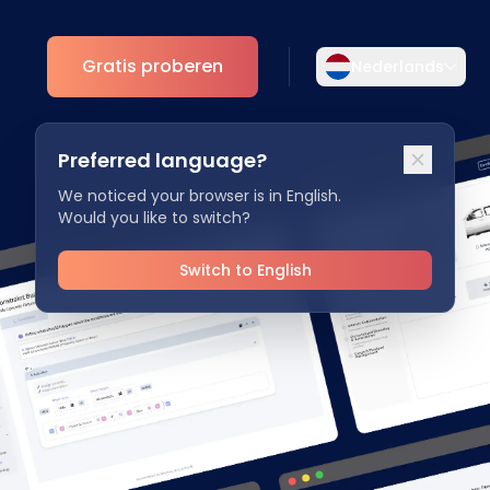
Gratis proberen
Nederlands
Selecteer uw taal
Preferred language?
Kies uw voorkeurstaal voor een meer
Analytics
persoonlijke ervaring.
We noticed your browser is in English.
Would you like to switch?
ESG Inzichten
English
Deutsch
EN
DE
Switch to English
Español
Dansk
ES
DA
Svenska
Italiano
SV
IT
Français
日本語
FR
JA