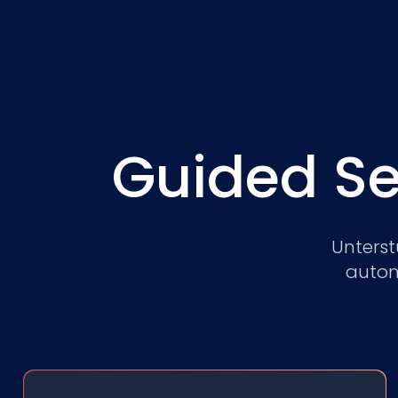
Guided Se
Unterst
autom