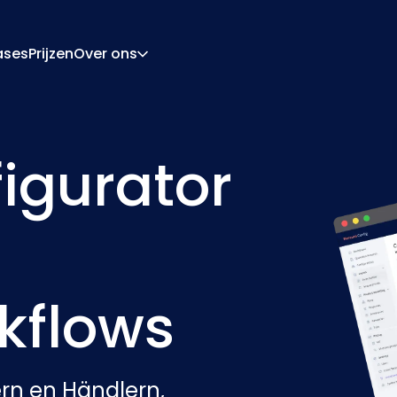
ases
Prijzen
Over ons
Over Ons
Carrière
ratie-Engine
Offerte En Document
igurator
ngine
Integraties
Contact
Partners
kflows
ern en Händlern,