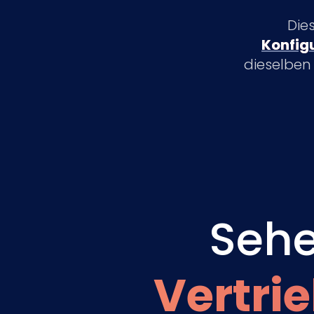
Die
Konfig
dieselben 
Sehe
Vertri