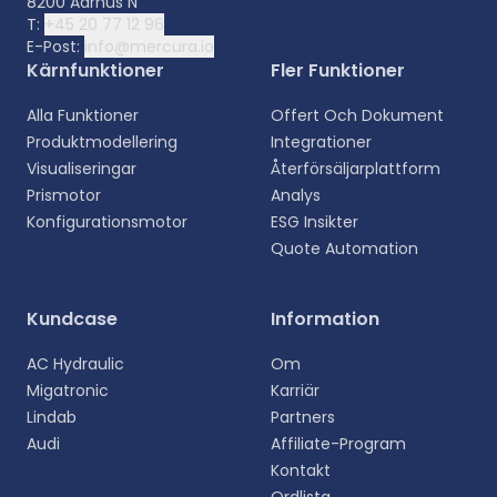
8200 Aarhus N
T:
+45 20 77 12 96
E-Post:
info@mercura.io
Kärnfunktioner
Fler Funktioner
Alla Funktioner
Offert Och Dokument
Produktmodellering
Integrationer
Visualiseringar
Återförsäljarplattform
Prismotor
Analys
Konfigurationsmotor
ESG Insikter
Quote Automation
Välj ditt språk
Kundcase
Information
Välj ditt föredragna språk för en mer personlig
AC Hydraulic
Om
upplevelse.
Migatronic
Karriär
Lindab
Partners
English
Audi
Affiliate-Program
EN
Kontakt