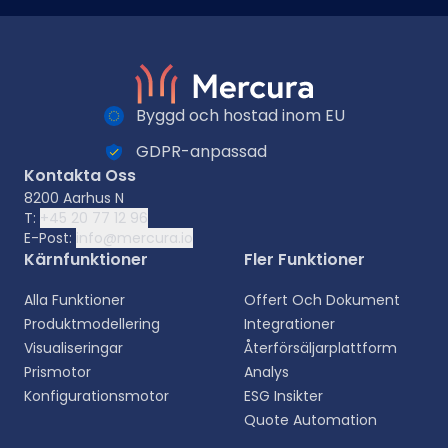
Byggd och hostad inom EU
GDPR-anpassad
Kontakta Oss
8200 Aarhus N
T:
+45 20 77 12 96
E-Post:
info@mercura.io
Kärnfunktioner
Fler Funktioner
Alla Funktioner
Offert Och Dokument
Produktmodellering
Integrationer
Visualiseringar
Återförsäljarplattform
Prismotor
Analys
Konfigurationsmotor
ESG Insikter
Quote Automation