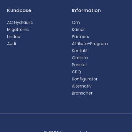
Välj ditt språk
Kundcase
Information
Välj ditt föredragna språk för en mer personlig
AC Hydraulic
Om
upplevelse.
Migatronic
Karriär
Lindab
Partners
English
Audi
Affiliate-Program
EN
Kontakt
Ordlista
Deutsch
DE
Presskit
CPQ
Español
Konfigurator
ES
Alternativ
Branscher
Dansk
DA
Svenska
SV
Italiano