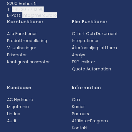
8200 Aarhus N
T:
+45 20 77 12 96
E-Post:
info@mercura.io
Kärnfunktioner
Fler Funktioner
Alla Funktioner
Offert Och Dokument
Produktmodellering
Integrationer
Visualiseringar
Återförsäljarplattform
Prismotor
Analys
Konfigurationsmotor
ESG Insikter
Quote Automation
Välj ditt språk
Kundcase
Information
Välj ditt föredragna språk för en mer personlig
AC Hydraulic
Om
upplevelse.
Migatronic
Karriär
Lindab
Partners
English
Audi
Affiliate-Program
EN
Kontakt