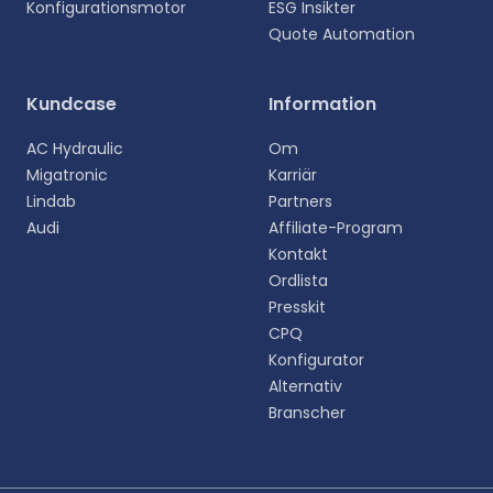
Konfigurationsmotor
ESG Insikter
Quote Automation
Välj ditt språk
Kundcase
Information
Välj ditt föredragna språk för en mer personlig
AC Hydraulic
Om
upplevelse.
Migatronic
Karriär
Lindab
Partners
English
Audi
Affiliate-Program
EN
Kontakt
Ordlista
Deutsch
DE
Presskit
CPQ
Español
Konfigurator
ES
Alternativ
Branscher
Dansk
DA
Svenska