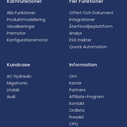
Kärnfunktioner
Fler Funktioner
Alla Funktioner
Offert Och Dokument
Produktmodellering
Integrationer
Visualiseringar
Återförsäljarplattform
Prismotor
Analys
Konfigurationsmotor
ESG Insikter
Quote Automation
Välj ditt språk
Kundcase
Information
Välj ditt föredragna språk för en mer personlig
AC Hydraulic
Om
upplevelse.
Migatronic
Karriär
Lindab
Partners
English
Audi
Affiliate-Program
EN
Kontakt
Ordlista
Deutsch
DE
Presskit
CPQ