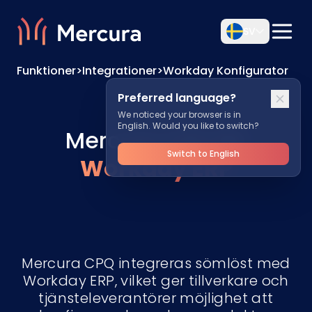
SV
Funktioner
>
Integrationer
>
Workday Konfigurator
Preferred language?
We noticed your browser is in
English. Would you like to switch?
Mercura CPQ för
Switch to English
Workday ERP
Mercura CPQ integreras sömlöst med
Workday ERP, vilket ger tillverkare och
tjänsteleverantörer möjlighet att