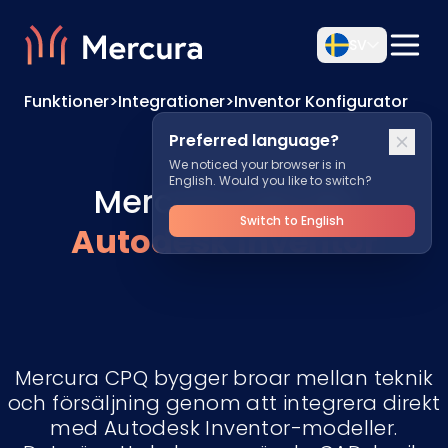
SV
Funktioner
>
Integrationer
>
Inventor Konfigurator
Preferred language?
We noticed your browser is in
English. Would you like to switch?
Mercura CPQ för
Switch to English
Autodesk Inventor
Mercura CPQ bygger broar mellan teknik
och försäljning genom att integrera direkt
med Autodesk Inventor-modeller.