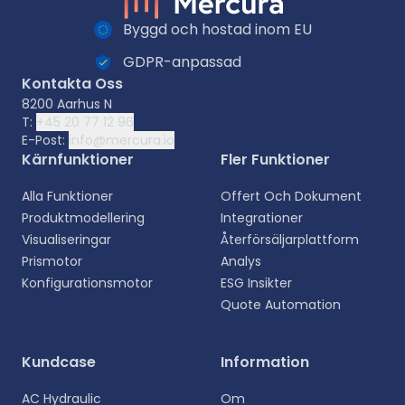
Byggd och hostad inom EU
GDPR-anpassad
Kontakta Oss
8200 Aarhus N
T:
+45 20 77 12 96
E-Post:
info@mercura.io
Kärnfunktioner
Fler Funktioner
Alla Funktioner
Offert Och Dokument
Produktmodellering
Integrationer
Visualiseringar
Återförsäljarplattform
Prismotor
Analys
Konfigurationsmotor
ESG Insikter
Quote Automation
Välj ditt språk
Kundcase
Information
Välj ditt föredragna språk för en mer personlig
AC Hydraulic
Om
upplevelse.