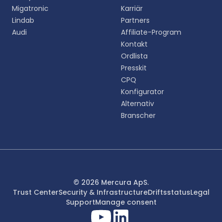
Migatronic
Karriär
Lindab
Partners
English
Audi
Affiliate-Program
EN
Kontakt
Ordlista
Deutsch
DE
Presskit
CPQ
Español
Konfigurator
ES
Alternativ
Branscher
Dansk
DA
Svenska
SV
Italiano
© 2026 Mercura ApS.
IT
Trust Center
Security & Infrastructure
Driftsstatus
Legal
Support
Manage consent
Français
FR