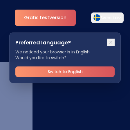
Gratis testversion
Svenska
Välj ditt språk
Preferred language?
Välj ditt föredragna språk för en mer
t
Analys
personlig upplevelse.
We noticed your browser is in English.
Would you like to switch?
ESG Insikter
English
Deutsch
EN
DE
Switch to English
Español
Dansk
ES
DA
Svenska
Italiano
SV
IT
Français
日本語
FR
JA