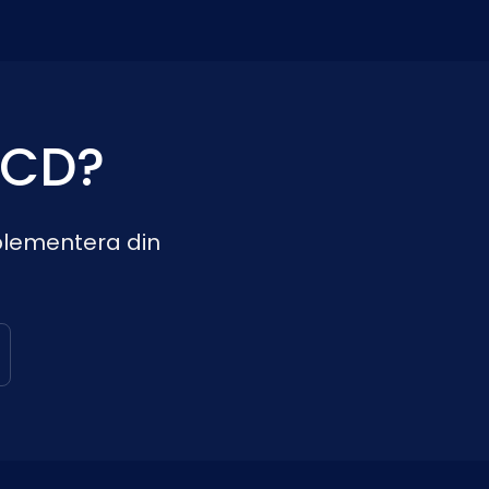
JCD?
mplementera din