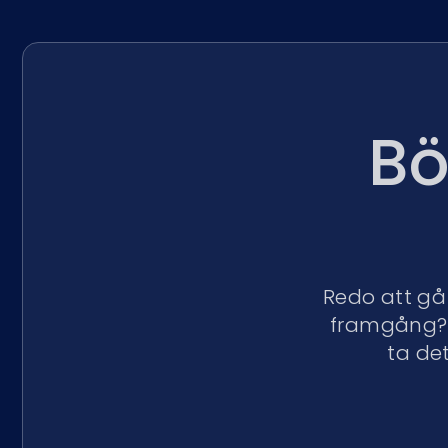
Bö
Redo att gå 
framgång? A
ta de