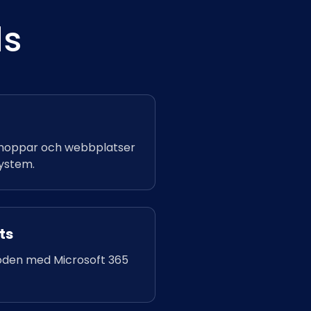
ds
oppar och webbplatser
ystem.
ts
öden med Microsoft 365