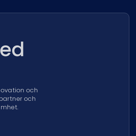
med
nnovation och
spartner och
amhet.