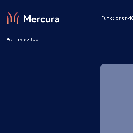
Funktioner
K
Partners
>
Jcd
Visualiseringar
Konfig
Produktmodellering
Prismo