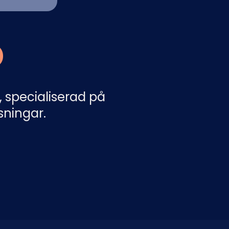
Nederlands
NL
D
 specialiserad på
sningar.