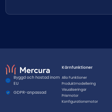
Kärnfunktioner
Byggd och hostad inom
Alla Funktioner
EU
Produktmodellering
Visualiseringar
GDPR-anpassad
Välj ditt språk
Prismotor
Konfigurationsmotor
Välj ditt föredragna språk för en mer personlig upplevelse.