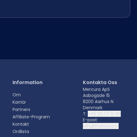
Information
Kontakta Oss
Mercura ApS
Om
Aabogade 15
8200 Aarhus N
Karriär
Denmark
Partners
T:
+45 20 77 12 96
Affiliate-Program
E-post:
Kontakt
info@mercura.io
Ordlista