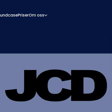
undcase
Priser
Om oss
Om
Karriär
urationsmotor
Offert Och Dokumen
tor
Integrationer
Kontakt
Partners