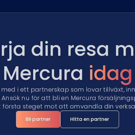
rja din resa 
Mercura
idag
med i ett partnerskap som lovar tillväxt, i
nsök nu för att bli en Mercura försäljning
t första steget mot att omvandla din verks
Bli partner
Hitta en partner