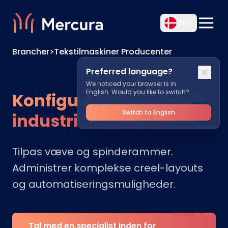
DA
Brancher
>
Tekstilmaskiner Producenter
Preferred language?
We noticed your browser is in
English. Would you like to switch?
Konfigurer maskiner til
Switch to English
industrielle tekstiler
Tilpas væve og spinderammer.
Administrer komplekse creel-layouts
og automatiseringsmuligheder.
Tal med en specialist inden for