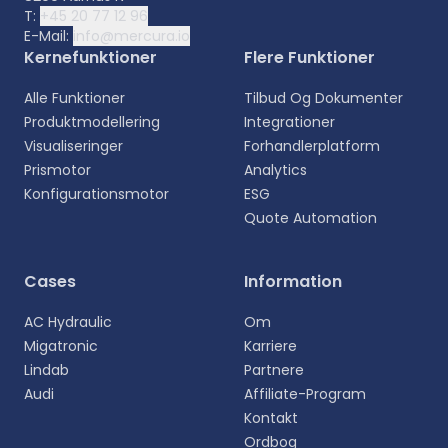
T:
+45 20 77 12 96
E-Mail:
info@mercura.io
Kernefunktioner
Flere Funktioner
Alle Funktioner
Tilbud Og Dokumenter
Produktmodellering
Integrationer
Visualiseringer
Forhandlerplatform
Prismotor
Analytics
Konfigurationsmotor
ESG
Quote Automation
Vælg sprog
Cases
Information
Vælg dit foretrukne sprog for en mere personlig
AC Hydraulic
Om
oplevelse.
Migatronic
Karriere
Lindab
Partnere
English
Audi
Affiliate-Program
EN
Kontakt
Ordbog
Deutsch