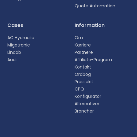
Quote Automation
Vælg sprog
Cases
Information
Vælg dit foretrukne sprog for en mere personlig
AC Hydraulic
Om
oplevelse.
Migatronic
Karriere
Lindab
Partnere
English
Audi
Affiliate-Program
EN
Kontakt
Ordbog
Deutsch
DE
Pressekit
CPQ
Español
Konfigurator
ES
Alternativer
Brancher
Dansk
DA
Svenska
SV