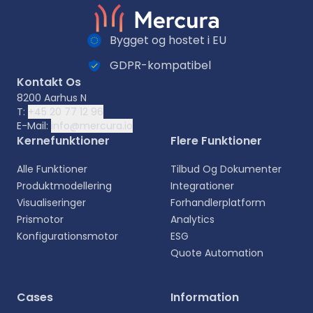
Bygget og hostet i EU
GDPR-kompatibel
Kontakt Os
8200 Aarhus N
T:
+45 20 77 12 96
E-Mail:
info@mercura.io
Kernefunktioner
Flere Funktioner
Alle Funktioner
Tilbud Og Dokumenter
Produktmodellering
Integrationer
Visualiseringer
Forhandlerplatform
Prismotor
Analytics
Konfigurationsmotor
ESG
Quote Automation
Vælg sprog
Cases
Information