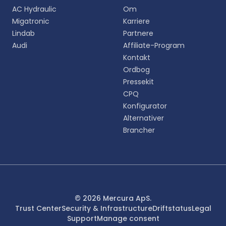
Vælg dit foretrukne sprog for en mere personlig
AC Hydraulic
Om
oplevelse.
Migatronic
Karriere
Lindab
Partnere
English
Audi
Affiliate-Program
EN
Kontakt
Ordbog
Deutsch
DE
Pressekit
CPQ
Español
Konfigurator
ES
Alternativer
Brancher
Dansk
DA
Svenska
SV
Italiano
© 2026 Mercura ApS.
IT
Trust Center
Security & Infrastructure
Driftstatus
Legal
Support
Manage consent
Français