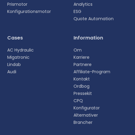
Prismotor
Analytics
Konfigurationsmotor
ESG
Quote Automation
Vælg sprog
Cases
Information
Vælg dit foretrukne sprog for en mere personlig
AC Hydraulic
Om
oplevelse.
Migatronic
Karriere
Lindab
Partnere
English
Audi
Affiliate-Program
EN
Kontakt
Ordbog
Deutsch
DE
Pressekit
CPQ
Español
Konfigurator
ES
Alternativer
Brancher
Dansk
DA