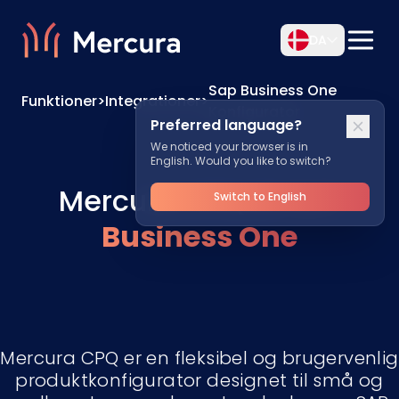
DA
Sap Business One
Funktioner
>
Integrationer
>
Konfigurator
Preferred language?
We noticed your browser is in
English. Would you like to switch?
Mercura CPQ til
SAP
Switch to English
Business One
Mercura CPQ er en fleksibel og brugervenlig
produktkonfigurator designet til små og