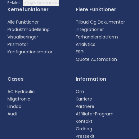
E-Mail:
info@mercura.io
Kernefunktioner
Flere Funktioner
Alle Funktioner
Tilbud Og Dokumenter
Produktmodellering
Integrationer
Visualiseringer
Forhandlerplatform
Prismotor
Analytics
Konfigurationsmotor
ESG
Quote Automation
Vælg sprog
Cases
Information
Vælg dit foretrukne sprog for en mere personlig
AC Hydraulic
Om
oplevelse.
Migatronic
Karriere
Lindab
Partnere
English
Audi
Affiliate-Program
EN
Kontakt
Ordbog
Deutsch
DE
Pressekit