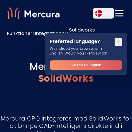
DA
Solidworks
Funktioner
>
Integrationer
>
Konfigurator
Preferred language?
We noticed your browser is in
English. Would you like to switch?
Mercura CPQ til
Switch to English
SolidWorks
Mercura CPQ integreres med SolidWorks for
at bringe CAD-intelligens direkte ind i