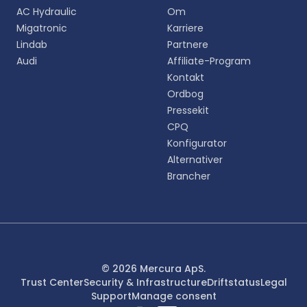
Vælg dit foretrukne sprog for en mere personlig
AC Hydraulic
Om
oplevelse.
Migatronic
Karriere
Lindab
Partnere
English
Audi
Affiliate-Program
EN
Kontakt
Ordbog
Deutsch
DE
Pressekit
CPQ
Español
Konfigurator
ES
Alternativer
Brancher
Dansk
DA
Svenska
SV
Italiano
© 2026 Mercura ApS.
IT
Trust Center
Security & Infrastructure
Driftstatus
Legal
Support
Manage consent
Français