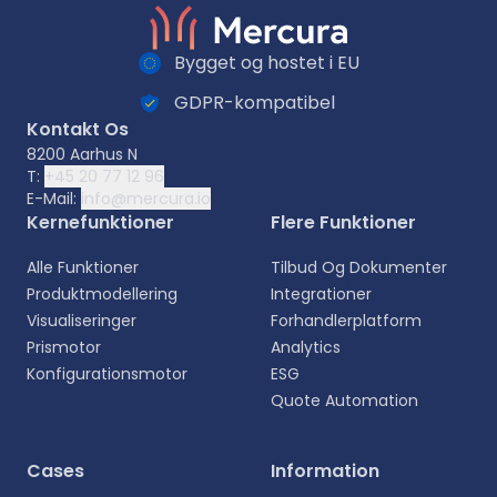
Bygget og hostet i EU
GDPR-kompatibel
Kontakt Os
8200 Aarhus N
T:
+45 20 77 12 96
E-Mail:
info@mercura.io
Kernefunktioner
Flere Funktioner
Alle Funktioner
Tilbud Og Dokumenter
Produktmodellering
Integrationer
Visualiseringer
Forhandlerplatform
Prismotor
Analytics
Konfigurationsmotor
ESG
Quote Automation
Vælg sprog
Cases
Information