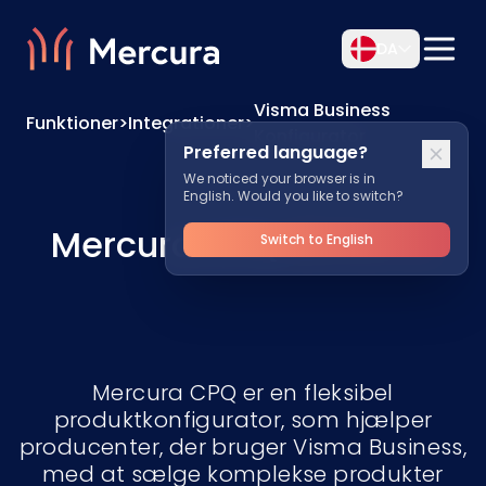
DA
Visma Business
Funktioner
>
Integrationer
>
Konfigurator
Preferred language?
We noticed your browser is in
English. Would you like to switch?
Mercura CPQ
tilVisma
Switch to English
Mercura CPQ er en fleksibel
produktkonfigurator, som hjælper
producenter, der bruger Visma Business,
med at sælge komplekse produkter