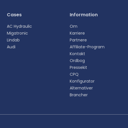
Vælg sprog
Cases
Information
Vælg dit foretrukne sprog for en mere personlig
AC Hydraulic
Om
oplevelse.
Migatronic
Karriere
Lindab
Partnere
English
Audi
Affiliate-Program
EN
Kontakt
Ordbog
Deutsch
DE
Pressekit
CPQ
Español
Konfigurator
ES
Alternativer
Brancher
Dansk
DA
Svenska
SV