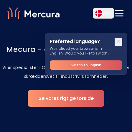
DA
Preferred language?
Mecura - eller rettere:
Mercura
We noticed your browser is in
English. Would you like to switch?
Switch to English
Vi er specialister i CPQ (Configure, Price, Quote) løsninger
skræddersyet til industrivirksomheder.
Se vores rigtige forside