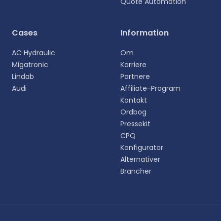
Quote Automation
Vælg sprog
Cases
Information
Vælg dit foretrukne sprog for en mere personlig
AC Hydraulic
Om
oplevelse.
Migatronic
Karriere
Lindab
Partnere
English
Audi
Affiliate-Program
EN
Kontakt
Ordbog
Deutsch
DE
Pressekit
CPQ
Español
Konfigurator
ES
Alternativer
Brancher
Dansk
DA
Svenska
SV