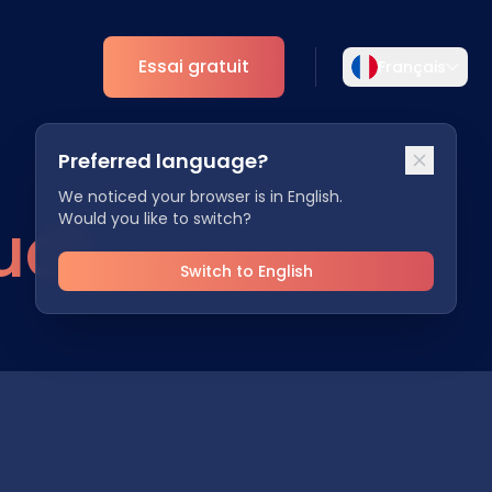
Essai gratuit
Français
Sélectionnez votre langue
Preferred language?
rière
Choisissez votre langue préférée pour une
Analytique
expérience plus personnalisée.
We noticed your browser is in English.
udi
Would you like to switch?
Aperçus ESG
English
Deutsch
tenaires
EN
DE
Switch to English
Español
Dansk
ES
DA
Svenska
Italiano
SV
IT
Français
日本語
FR
JA