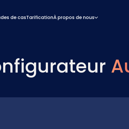
udes de cas
Tarification
À propos de nous
À Propos
Car
 De Configuration
Devis Et Document
nfigurateur
A
De Tarification
Intégrations
Contact
Par