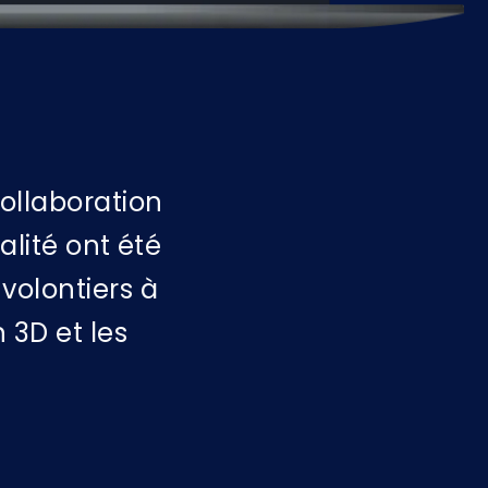
ollaboration
lité ont été
volontiers à
 3D et les